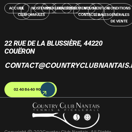
ACCUEIL
LE
NOS
TENNIS
PICKLEBALL
BOUTIQUE
ÉVÉNEMENTS
NOUS
MENTION
CONDITIONS
CLUB
FORMULES
CONTACTER
LÉGALES
GÉNÉRALES
DE VENTE
22 RUE DE LA BLUSSIÈRE, 44220
COUËRON
CONTACT@COUNTRYCLUBNANTAIS.
02 40 86 40 90