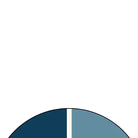
ON COURT PICKLEBALL 1H (DOUBLE)
CARTE 5 HEURES 
110.00
€
TC
TTC