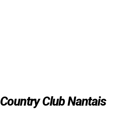
CARTE 3 HEURES TENNIS
LOCATI
70.00
€
8.00
€
TTC
T
Country Club Nantais