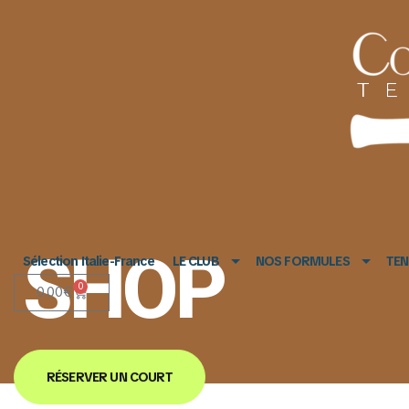
SHOP
Sélection Italie-France
LE CLUB
NOS FORMULES
TEN
0
0.00
€
RÉSERVER UN COURT