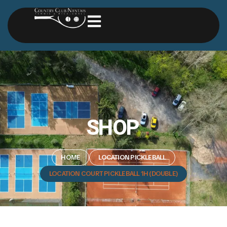
SHOP
HOME
LOCATION PICKLEBALL
LOCATION COURT PICKLEBALL 1H (DOUBLE)