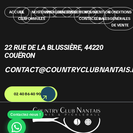
ACCUEIL
LE
NOS
TENNIS
PICKLEBALL
BOUTIQUE
ÉVÉNEMENTS
NOUS
MENTION
CONDITIONS
CLUB
FORMULES
CONTACTER
LÉGALES
GÉNÉRALES
DE VENTE
22 RUE DE LA BLUSSIÈRE, 44220
COUËRON
CONTACT@COUNTRYCLUBNANTAIS.
02 40 86 40 90
Contactez-nous !